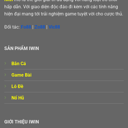
hấp dẫn. Với giao diện độc đáo đi kèm với các tính năng
hiện đại mang tới trải nghiệm game tuyệt vời cho cược thủ.
Đối tác:
Fo88
|
Zo88
|
Vic88
SẢN PHẨM IWIN
Bắn Cá
Game Bài
Lô Đề
Nổ Hũ
GIỚI THIỆU IWIN