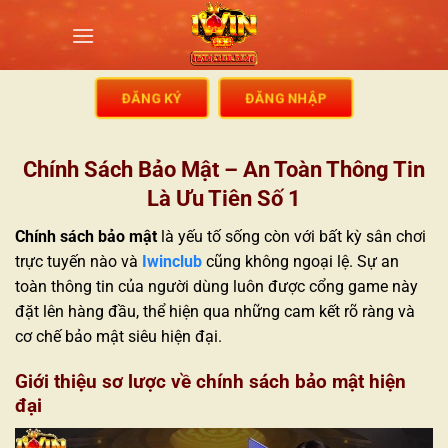
ĐĂNG KÝ
ĐĂNG NHẬP
Chính Sách Bảo Mật – An Toàn Thông Tin
Là Ưu Tiên Số 1
Chính sách bảo mật
là yếu tố sống còn với bất kỳ sân chơi
trực tuyến nào và
Iwinclub
cũng không ngoại lệ. Sự an
toàn thông tin của người dùng luôn được cổng game này
đặt lên hàng đầu, thể hiện qua những cam kết rõ ràng và
cơ chế bảo mật siêu hiện đại.
Giới thiệu sơ lược về chính sách bảo mật hiện
đại