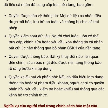
dữ liệu cá nhân đã cung cấp trên nền tảng, bao gồm:
Quyền được bảo vệ thông tin: Mọi dữ liệu cá nhân đều
được mã hóa, lưu trữ an toàn và không bị chia sẻ trái
phép.
Quyền kiểm soát dữ liệu: Người chơi luôn luôn có thể
truy cập, chỉnh sửa hoặc yêu cầu xóa thông tin cá nhân
bất cứ lúc nào thông qua bộ phận CSKH của nền tảng.
Quyền được thông báo: Bất kỳ thay đổi nào liên quan
đến chính sách bảo mật đều được nền tảng thông báo
rõ ràng trước khi áp dụng.
Quyền khiếu nại và phản hồi: Nếu có dấu hiệu lạm dụng
thông tin hoặc vi phạm điều khoản, người chơi có quyền
phản hồi, yêu cầu kiểm tra hoặc khiếu nại thông qua các
kênh hỗ trợ chính thức.
Nghĩa vụ của người chơi trong chính sách bảo mật của