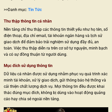
>>Danh mục:
Tin Tức
Thu thập thông tin cá nhân
Nền tảng chỉ thu thập các thông tin thiết yếu như họ tên, số
điện thoại, địa chỉ email, tài khoản ngân hàng và lịch sử
giao dịch để đảm bảo trải nghiệm sử dụng đầy đủ, an
toàn. Việc thu thập diễn ra trên cơ sở tự nguyện, minh bạch
và có sự đồng thuận từ người dùng.
Mục đích sử dụng thông tin
Dữ liệu cá nhân được sử dụng nhằm phục vụ quá trình xác
minh tài khoản, xử lý giao dịch, gửi thông báo hệ thống và
cải thiện chất lượng dịch vụ. Mọi thông tin đều được khai
thác đúng mục đích, không bị dùng vào hoạt động quảng
cáo hay chia sẻ ngoài nền tảng.