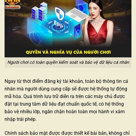
Người chơi có toàn quyền kiểm soát và bảo vệ dữ liệu cá nhân
Ngay từ thời điểm đăng ký tài khoản, toàn bộ thông tin cá
nhân mà người dùng cung cấp sẽ được hệ thống tự động
mã hóa. Quá trình lưu trữ diễn ra trên các máy chủ được
đặt tại trung tâm dữ liệu đạt chuẩn quốc tế, có hệ thống
bảo vệ nhiều lớp, ngăn chặn hoàn toàn mọi hành vi xâm
nhập trái phép.
Chính sách bảo mật được được thiết kế bài bản, không chỉ