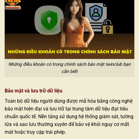
Những điều khoản có trong chính sách bảo mật Iwinclub bạn
cần biết
Bảo mật và lưu trữ dữ liệu
Toàn bộ dữ liệu người dùng được mã hóa bằng công nghệ
bảo mật hiện đại và lưu trữ tại trung tâm dữ liệu đạt tiêu
chuẩn quốc tế. Nền tảng sử dụng hệ thống giám sát, tường
lửa và sao lưu thường xuyên để bảo vệ khỏi nguy cơ mất
mát hoặc truy cập trái phép.