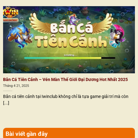
đại dương
Sân chơi này mang đến cả một kho tàng các tựa game săn
cá đa dạng, hấp dẫn và luôn nằm trong top được yêu thích
nhất hiện nay. Cụ thể:
Bắn Cá Tiên Cảnh – Vén Màn Thế Giới Đại Dương Hot Nhất 2025
Tháng 4 21, 2025
Bắn cá tiên cảnh tại Iwinclub không chỉ là tựa game giải trí mà còn
[...]
Đa dạng nhiều thể loại săn cá hấp dẫn cho bạn lựa chọn giải
trí
Bài viết gần đây
Săn cá rồng vàng