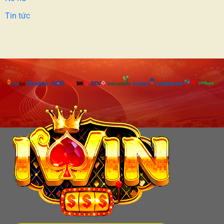
hứng từ các câu chuyện thần thoại biển cả, nơi người chơi
Tin tức
có thể khám phá những màn chơi có cốt truyện riêng.
Những trận chiến theo màn giúp game trở nên cuốn hút
hơn bao giờ hết.
Bắn cá song đấu
Sắn cá song đấu cho phép người chơi tham gia vào các
trận đối kháng thời gian thực. Đây là nơi thể hiện kỹ năng
thật sự, khi bạn phải thi đấu trực tiếp với người chơi khác
để tranh giành phần thưởng. Hồi hộp, căng thẳng khiến tựa
game này là lựa chọn số 1 cho những ai yêu thích sự cạnh
tranh và kịch tính.
Những điểm cộng khiến sân chơi này nổi bật
Không phải tự nhiên mà hàng ngàn người chơi tìm đến và
yêu thích sân chơi bắn cá uy tín này. Những điểm cộng
vượt trội dưới đây chính là lý do khiến trò chơi luôn dẫn