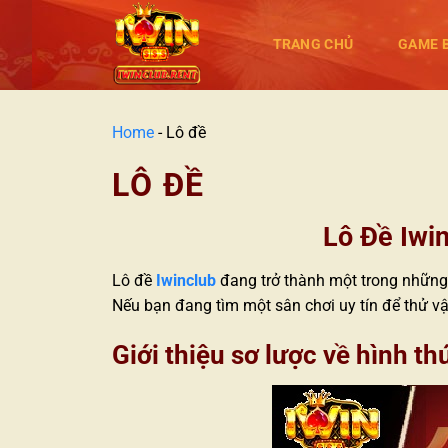
TRANG CHỦ
GAME B
Home
-
Lô đề
LÔ ĐỀ
Lô Đề Iwi
Lô đề
Iwinclub
đang trở thành một trong những 
Nếu bạn đang tìm một sân chơi uy tín để thử vậ
Giới thiệu sơ lược về hình th