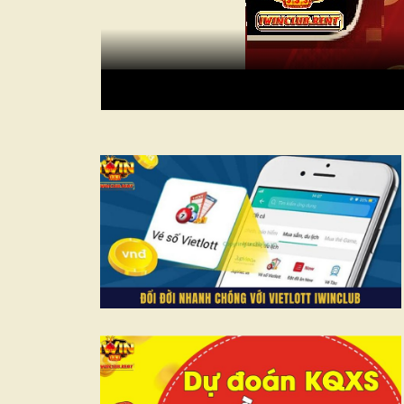
Trước kia, người chơi thường tham gia thông qu
nền tảng trực tuyến, hình thức này đã được số 