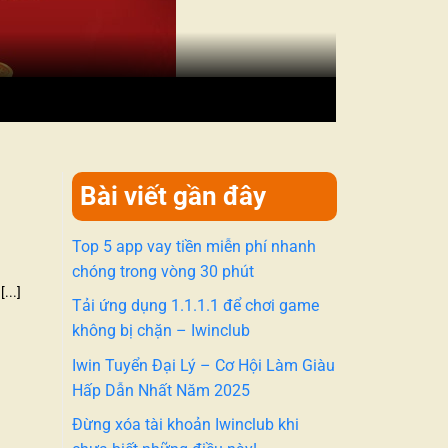
Bài viết gần đây
i
Top 5 app vay tiền miễn phí nhanh
chóng trong vòng 30 phút
...]
Tải ứng dụng 1.1.1.1 để chơi game
không bị chặn – Iwinclub
Iwin Tuyển Đại Lý – Cơ Hội Làm Giàu
Hấp Dẫn Nhất Năm 2025
ruyền thống. Tuy nhiên, với sự ra đời của các
Đừng xóa tài khoản Iwinclub khi
toàn hơn rất nhiều.