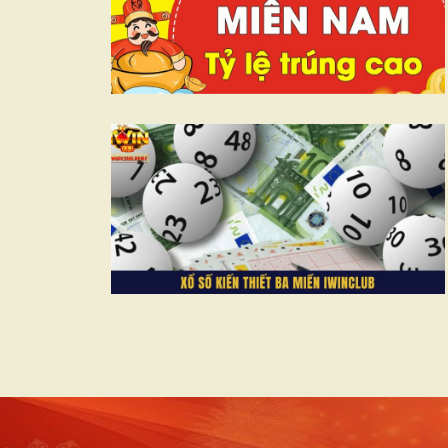
Lô đề online xuất hiện như một bước tiến tất yế
số thủ công, giờ đây chỉ với vài thao tác đơn 
Điều đặc biệt là nền tảng trực tuyến sẽ tính to
và diễn ra tức thì, giúp người chơi tiết kiệm thờ
Ưu điểm của lô đề online trê
Không còn là hình thức truyền thống với nhiều rủ
toán.