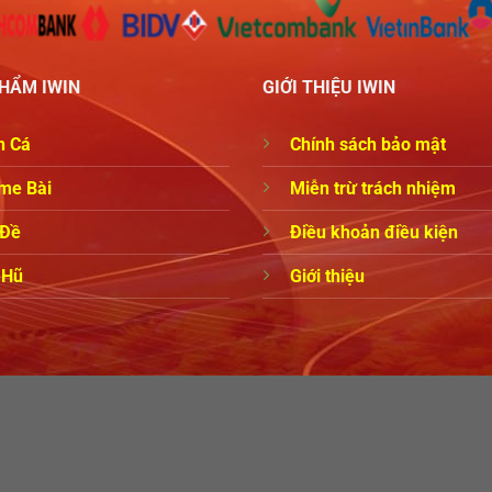
HẨM IWIN
GIỚI THIỆU IWIN
n Cá
Chính sách bảo mật
me Bài
Miễn trừ trách nhiệm
 Đề
Điều khoản điều kiện
 Hũ
Giới thiệu
Điểm nổi bật của lô đề online là bạn có thể tham gia mọi lúc, mọi nơi
 thao tác từ chọn số đến đặt cược. Dù là người lần đầu tiếp cận
 hài hoà, bố cục rõ ràng giúp quá trình chơi không bị rối mắt.