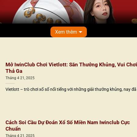
Xem thêm
Mở IwinClub Chơi Vietlott: Săn Thưởng Khủng, Vui Chơ
Thả Ga
Tháng 4 21, 2025
Vietlott – trò chơi xổ số nổi tiếng với những giải thưởng khủng, nay đã [
Lô đề là thể loại cược thu hút hàng vạn lượt chơi mỗi ngày
Cách Soi Cầu Dự Đoán Xổ Số Miền Nam Iwinclub Cực
a hình thức ghi tay, truyền miệng hoặc thông qua các điểm ghi t
Chuẩn
hóa hoàn toàn, mang đến một trải nghiệm mới mẻ, tiện lợi và an 
Tháng 4 21, 2025