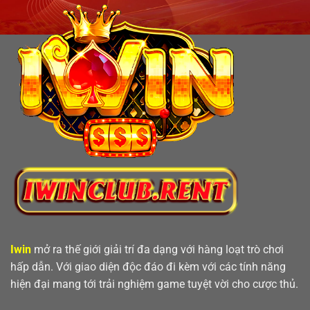
Iwin
mở ra thế giới giải trí đa dạng với hàng loạt trò chơi
hấp dẫn. Với giao diện độc đáo đi kèm với các tính năng
hiện đại mang tới trải nghiệm game tuyệt vời cho cược thủ.