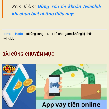
Xem thêm:
Đừng xóa tài khoản Iwinclub
khi chưa biết những điều này!
Home
-
Tin tức
-
Tải ứng dụng 1.1.1.1 để chơi game không bị chặn –
Iwinclub
BÀI CÙNG CHUYÊN MỤC