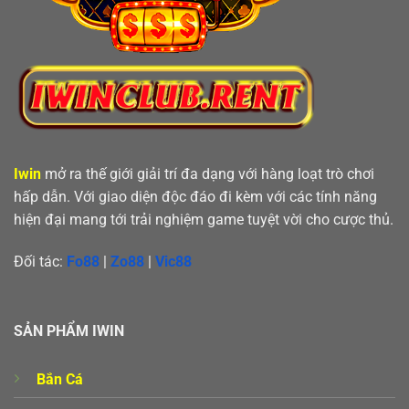
Iwin
mở ra thế giới giải trí đa dạng với hàng loạt trò chơi
hấp dẫn. Với giao diện độc đáo đi kèm với các tính năng
hiện đại mang tới trải nghiệm game tuyệt vời cho cược thủ.
Đối tác:
Fo88
|
Zo88
|
Vic88
SẢN PHẨM IWIN
Bắn Cá