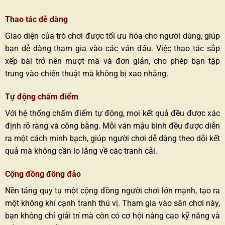
Thao tác dễ dàng
Giao diện của trò chơi được tối ưu hóa cho người dùng, giúp
bạn dễ dàng tham gia vào các ván đấu. Việc thao tác sắp
xếp bài trở nên mượt mà và đơn giản, cho phép bạn tập
trung vào chiến thuật mà không bị xao nhãng.
Tự động chấm điểm
Với hệ thống chấm điểm tự động, mọi kết quả đều được xác
định rõ ràng và công bằng. Mỗi ván mậu binh đều được diễn
ra một cách minh bạch, giúp người chơi dễ dàng theo dõi kết
quả mà không cần lo lắng về các tranh cãi.
Cộng đồng đông đảo
Nền tảng quy tụ một cộng đồng người chơi lớn mạnh, tạo ra
một không khí cạnh tranh thú vị. Tham gia vào sân chơi này,
bạn không chỉ giải trí mà còn có cơ hội nâng cao kỹ năng và