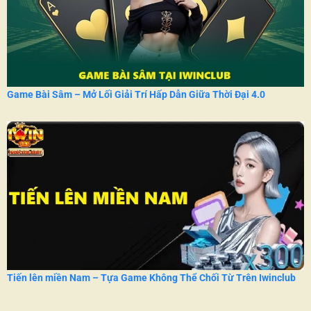
Game Bài Sâm – Mở Lối Giải Trí Hấp Dẫn Giữa Thời Đại 4.0
Tiến lên miền Nam – Tựa Game Không Thể Chối Từ Trên Iwinclub