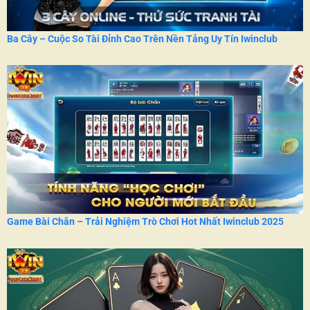
Ba Cây – Cuộc So Tài Đỉnh Cao Trên Nền Tảng Uy Tín Iwinclub
Game Bài Chắn – Trải Nghiệm Trò Chơi Hot Nhất Iwinclub 2025