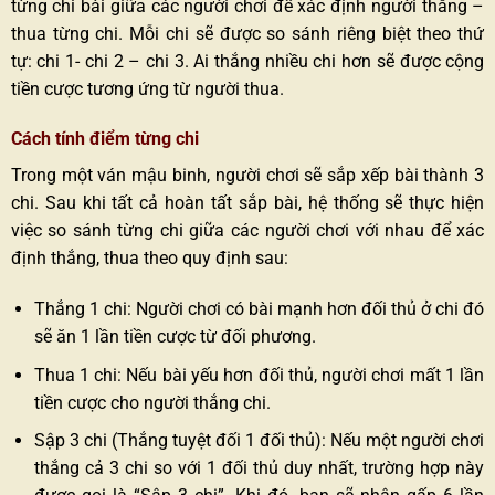
từng chi bài giữa các người chơi để xác định người thắng –
thua từng chi. Mỗi chi sẽ được so sánh riêng biệt theo thứ
tự: chi 1- chi 2 – chi 3. Ai thắng nhiều chi hơn sẽ được cộng
tiền cược tương ứng từ người thua.
Cách tính điểm từng chi
Trong một ván mậu binh, người chơi sẽ sắp xếp bài thành 3
chi. Sau khi tất cả hoàn tất sắp bài, hệ thống sẽ thực hiện
việc so sánh từng chi giữa các người chơi với nhau để xác
định thắng, thua theo quy định sau:
Thắng 1 chi: Người chơi có bài mạnh hơn đối thủ ở chi đó
sẽ ăn 1 lần tiền cược từ đối phương.
Thua 1 chi: Nếu bài yếu hơn đối thủ, người chơi mất 1 lần
tiền cược cho người thắng chi.
Sập 3 chi (Thắng tuyệt đối 1 đối thủ): Nếu một người chơi
thắng cả 3 chi so với 1 đối thủ duy nhất, trường hợp này